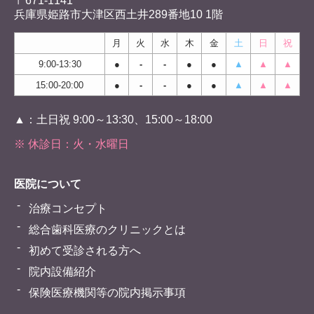
〒671-1141
兵庫県姫路市大津区西土井289番地10 1階
月
火
水
木
金
土
日
祝
9:00-13:30
●
-
-
●
●
▲
▲
▲
15:00-20:00
●
-
-
●
●
▲
▲
▲
▲：土日祝 9:00～13:30、15:00～18:00
※ 休診日：火・水曜日
医院について
治療コンセプト
総合歯科医療のクリニックとは
初めて受診される方へ
院内設備紹介
保険医療機関等の院内掲示事項